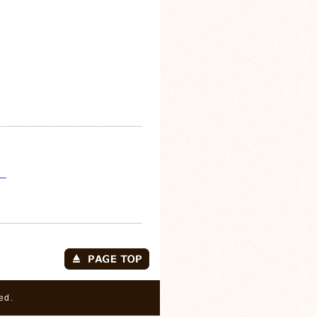
）
ed.