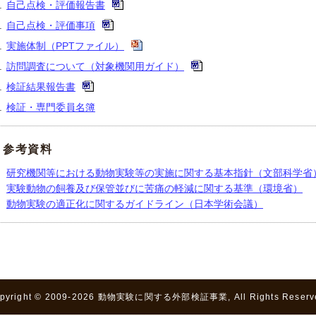
自己点検・評価報告書
自己点検・評価事項
実施体制（PPTファイル）
訪問調査について（対象機関用ガイド）
検証結果報告書
検証・専門委員名簿
参考資料
研究機関等における動物実験等の実施に関する基本指針（文部科学省
実験動物の飼養及び保管並びに苦痛の軽減に関する基準（環境省）
動物実験の適正化に関するガイドライン（日本学術会議）
pyright © 2009-2026 動物実験に関する外部検証事業, All Rights Reserv