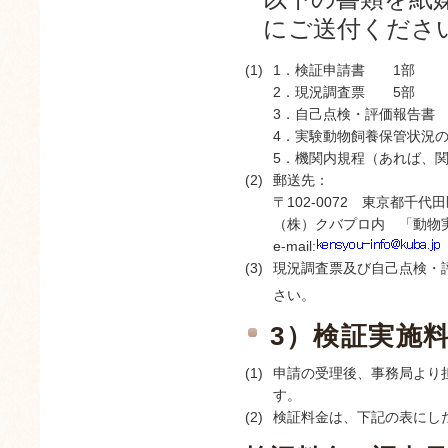
にご送付くださ
(1)
1．検証申請書 1部
2．現況調査票 5部
3．自己点検・評価報告書
4．実験動物飼養保管状況
5．機関内規程（あれば、
(2)
郵送先：
〒102-0072 東京都千代田
（株）クバプロ内 「動物
e-mail:
(3)
現況調査票及び自己点検・
さい。
3）検証実施
(1)
申請の受理後、事務局より
す。
(2)
検証料金は、下記の表にし