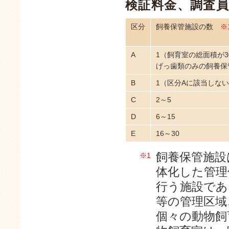
検証料金、調査
区分
飼養保管施設の数
※
A
1（飼育室の総面積が3
げっ歯類のみの飼養保
B
1（区分Aに該当しな
C
2～5
D
6～15
E
16～30
飼養保管施設
※1
体化した管理
行う施設であ
等の管理区域
個々の動物飼