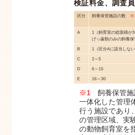
検証料金、調査
区分
飼養保管施設の数
※
A
1（飼育室の総面積が3
げっ歯類のみの飼養保
B
1（区分Aに該当しな
C
2～5
D
6～15
E
16～30
※1
飼養保管施
一体化した管理
行う施設であり
の管理区域、実
の動物飼育室を