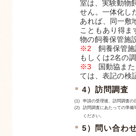
室は、実験動物
せん。一体化し
あれば、同一敷
こともあり得ま
物の飼養保管施
※2
飼養保管施
もしくは2名の
※3
国動協また
ては、表記の検証
4）訪問調査
(1)
申請の受理後、訪問調査の
(2)
訪問調査にあたっての準備
ください。
5）問い合わ