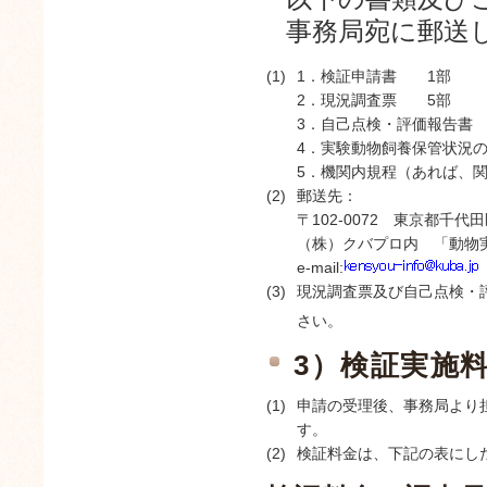
事務局宛に郵送
(1)
1．検証申請書 1部
2．現況調査票 5部
3．自己点検・評価報告書
4．実験動物飼養保管状況
5．機関内規程（あれば、
(2)
郵送先：
〒102-0072 東京都千代田
（株）クバプロ内 「動物
e-mail:
(3)
現況調査票及び自己点検・
さい。
3）検証実施
(1)
申請の受理後、事務局より
す。
(2)
検証料金は、下記の表にし