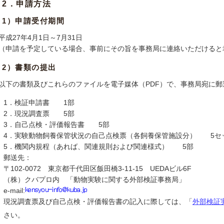
2．申請方法
1）申請受付期間
平成27年4月1日～7月31日
（申請を予定している場合、事前にその旨を事務局に連絡いただけると
2）書類の提出
以下の書類及びこれらのファイルを電子媒体（PDF）で、事務局宛に郵
1．検証申請書 1部
2．現況調査票 5部
3．自己点検・評価報告書 5部
4．実験動物飼養保管状況の自己点検票（各飼養保管施設分） 5セ
5．機関内規程（あれば、関連規則および関連様式） 5部
郵送先：
〒102-0072 東京都千代田区飯田橋3-11-15 UEDAビル6F
（株）クバプロ内 「動物実験に関する外部検証事務局」
e-mail:
現況調査票及び自己点検・評価報告書の記入に際しては、「
外部検証
さい。