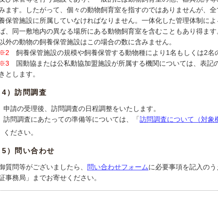
みます。したがって、個々の動物飼育室を指すのではありませんが、全
養保管施設に所属していなければなりません。一体化した管理体制によ
ば、同一敷地内の異なる場所にある動物飼育室を含むこともあり得ます
以外の動物の飼養保管施設はこの場合の数に含みません。
※2
飼養保管施設の規模や飼養保管する動物種により1名もしくは2名
※3
国動協または公私動協加盟施設が所属する機関については、表記の検
きとします。
4）訪問調査
申請の受理後、訪問調査の日程調整をいたします。
訪問調査にあたっての準備等については、「
訪問調査について（対象
ください。
5）問い合わせ
御質問等がございましたら、
問い合わせフォーム
に必要事項を記入のう
証事務局」までお寄せください。