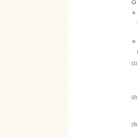
(1)
(2)
(3)