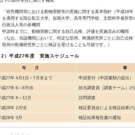
以下の条件を共に満たす機関
「研究機関等における動物実験等の実施に関する基本指針（平成18年
を適用する国公私立大学、短期大学、高等専門学校、文部科学省所管
行政法人等の各機関
申請時までに、動物実験に関する自己点検、評価を実施済みの機関
（なお、当該機関において、特定な部局、附属研究所ごとに自己点検
部局や附属研究所ごとに検証を受けることも可能です。）
2）平成27年度 実施スケジュール
年月
平成27年 4月1日～7月末まで
申請受付（申請書類の提出）
平成27年 6～8月頃
担当調査員（調査チーム）の
平成27年 8～12月
訪問調査
平成28年 2月頃
検証委員会による検証結果の
平成28年 3月
検証結果報告書の通知