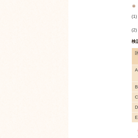
(1)
(2)
検
A
B
C
D
E