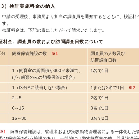
3）検証実施料金の納入
申請の受理後、事務局より担当の調査員を通知するとともに、検証料
す。
検証料金は、下記の表にしたがって請求いたします。
証料金、調査員の数および訪問調査日数について
区分
飼養保管施設の数
※1
調査員の人数及び
訪問調査日数
1（飼育室の総面積が300㎡未満で、
1名で1日
げっ歯類のみの飼養保管の場合）
1（区分Aに該当しない場合）
1または2名で1日
※2
2～5
2名で1日
6～15
3名で1日
16～30
3名で2日
※1
飼養保管施設は、管理者および実験動物管理者による一体化した
及び保管等を行う施設であり、一般的には動物飼育室の他、器具洗浄等