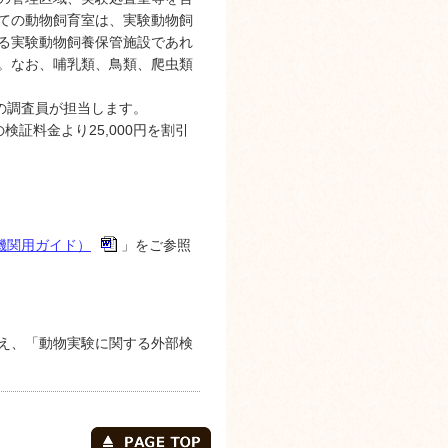
ての動物飼育室は、実験動物飼
る実験動物飼養保管施設であれ
。なお、哺乳類、鳥類、爬虫類
の調査員が担当します。
証料金より25,000円を割引
機関用ガイド）
」をご参照
え、「動物実験に関する外部検